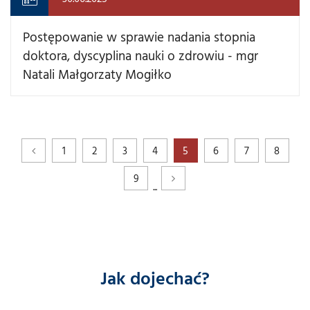
Postępowanie w sprawie nadania stopnia
doktora, dyscyplina nauki o zdrowiu - mgr
Natali Małgorzaty Mogiłko
1
2
3
4
5
6
7
8
9
...
Jak dojechać?