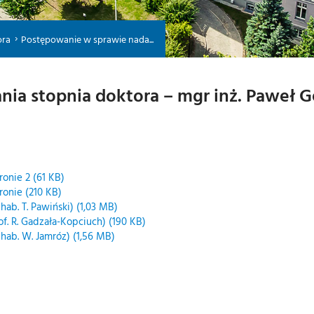
ora
Postępowanie w sprawie nada...
ia stopnia doktora – mgr inż. Paweł G
ronie 2 (61 KB)
ronie (210 KB)
hab. T. Pawiński) (1,03 MB)
of. R. Gadzała-Kopciuch) (190 KB)
 hab. W. Jamróz) (1,56 MB)