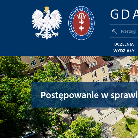
GD
Przetargi
UCZELNIA
WYDZIAŁY
Postępowanie w sprawie