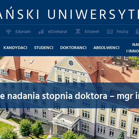
AŃSKI UNIWERSYT
Eduroam
eDziekanat
Extranet
Poczta
NA
KANDYDACI
STUDENCI
DOKTORANCI
ABSOLWENCI
I INN
 nadania stopnia doktora – mgr i