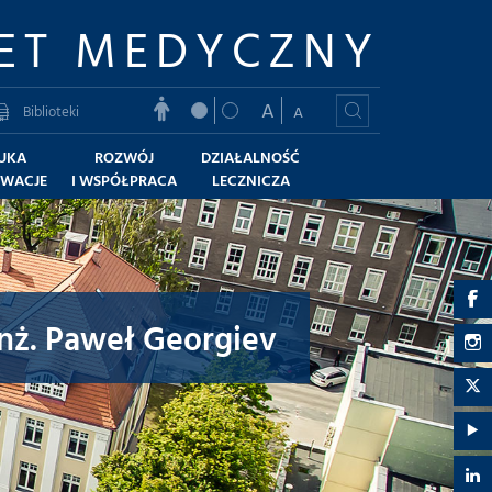
ET MEDYCZNY
A
Biblioteki
A
UKA
ROZWÓJ
DZIAŁALNOŚĆ
OWACJE
I WSPÓŁPRACA
LECZNICZA
G
nż. Paweł Georgiev
U
G
M
U
G
-
M
U
G
F
-
M
U
G