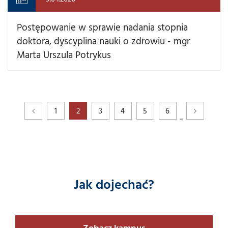
Postępowanie w sprawie nadania stopnia
doktora, dyscyplina nauki o zdrowiu - mgr
Marta Urszula Potrykus
1
2
3
4
5
6
...
Jak dojechać?
Zobacz kampus