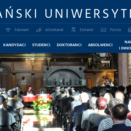
AŃSKI UNIWERSYT
Eduroam
eDziekanat
Extranet
Poczta
NA
KANDYDACI
STUDENCI
DOKTORANCI
ABSOLWENCI
I INN