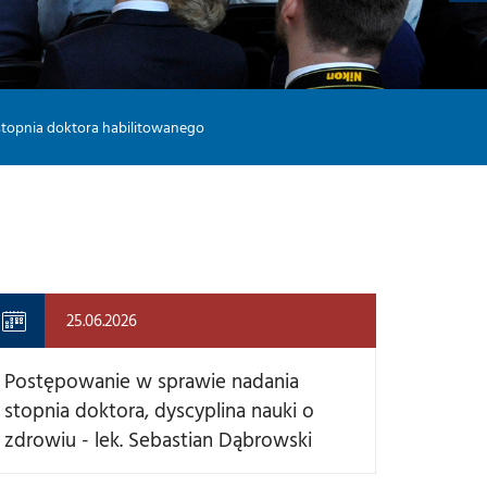
I
-
M
U
T
-
M
Y
-
topnia doktora habilitowanego
L
25.06.2026
Postępowanie w sprawie nadania
stopnia doktora, dyscyplina nauki o
zdrowiu - lek. Sebastian Dąbrowski