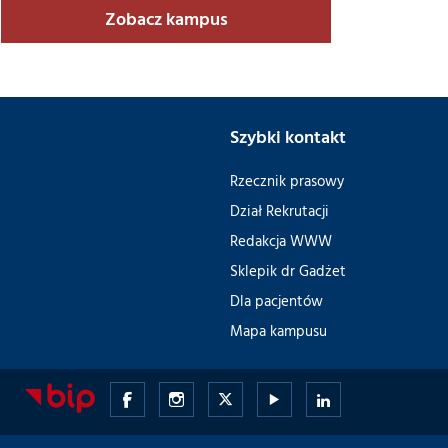
Zobacz kampus
Szybki kontakt
Rzecznik prasowy
Dział Rekrutacji
Redakcja WWW
Sklepik dr Gadżet
Dla pacjentów
Mapa kampusu
Gdański
Gdański
Gdański
Gdański
Gdański
Uniwersytet
Uniwersytet
Uniwersytet
Uniwersytet
Uniwersytet