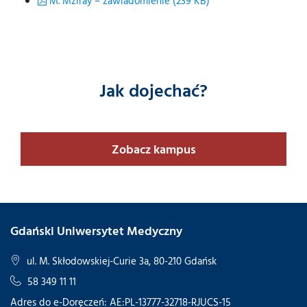
M. Mziray – zawiadomienie (239 KB)
Jak dojechać?
Zobacz kampus
Gdański Uniwersytet Medyczny
ul. M. Skłodowskiej-Curie 3a, 80-210 Gdańsk
58 349 11 11
Adres do e-Doręczeń: AE:PL-13777-32718-RJUCS-15