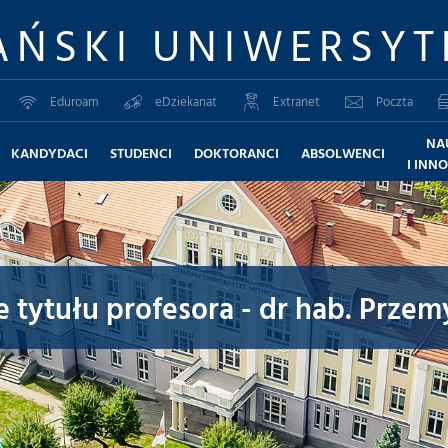
AŃSKI UNIWERSYT
Eduroam
eDziekanat
Extranet
Poczta
NA
KANDYDACI
STUDENCI
DOKTORANCI
ABSOLWENCI
I INN
tytułu profesora - dr hab. Przemy