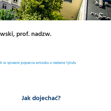
I
-
M
U
T
-
M
Y
-
L
wski, prof. nadzw.
r w sprawie poparcia wniosku o nadanie tytułu
Jak dojechać?