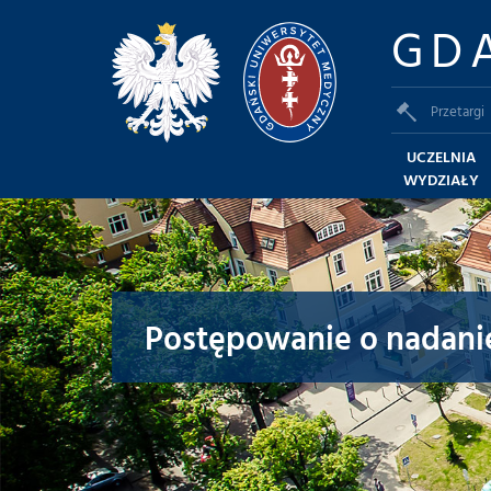
GD
Przetargi
UCZELNIA
WYDZIAŁY
Postępowanie o nadanie 