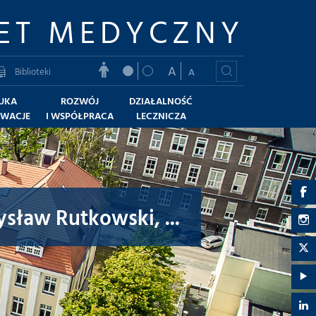
ET MEDYCZNY
A
Biblioteki
A
UKA
ROZWÓJ
DZIAŁALNOŚĆ
OWACJE
I WSPÓŁPRACA
LECZNICZA
G
sław Rutkowski, ...
U
G
M
U
G
-
M
U
G
F
-
M
U
G