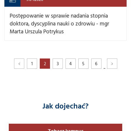
Postępowanie w sprawie nadania stopnia
doktora, dyscyplina nauki o zdrowiu - mgr
Marta Urszula Potrykus
1
2
3
4
5
6
...
Jak dojechać?
Zobacz kampus