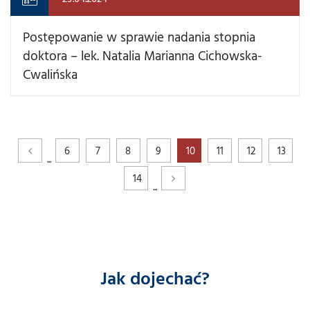
Postępowanie w sprawie nadania stopnia
doktora – lek. Natalia Marianna Cichowska-
Cwalińska
6
7
8
9
10
11
12
13
...
14
...
Jak dojechać?